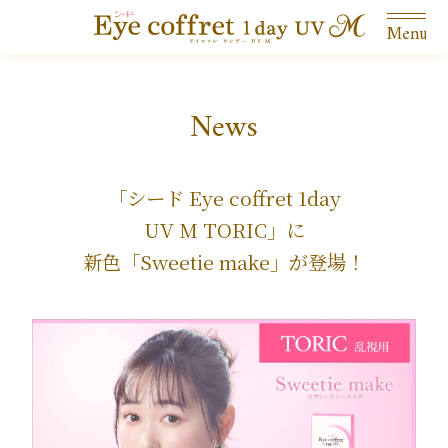
Menu
News
「シード Eye coffret 1day
UV M TORIC」に
新色「Sweetie make」が登場！