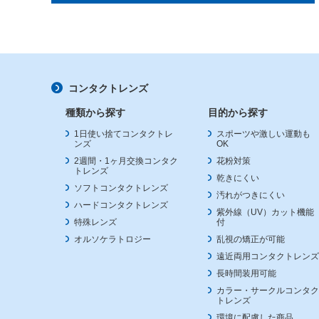
コンタクトレンズ
種類から探す
目的から探す
1日使い捨てコンタクトレ
スポーツや激しい運動も
ンズ
OK
2週間・1ヶ月交換コンタク
花粉対策
トレンズ
乾きにくい
ソフトコンタクトレンズ
汚れがつきにくい
ハードコンタクトレンズ
紫外線（UV）カット機能
特殊レンズ
付
オルソケラトロジー
乱視の矯正が可能
遠近両用コンタクトレンズ
長時間装用可能
カラー・サークルコンタク
トレンズ
環境に配慮した商品