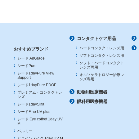
コンタクトケア用品
ハードコンタクトレンズ用
おすすめブランド
ソフトコンタクトレンズ用
シード AirGrade
ソフト・ハードコンタクト
シードPure
レンズ両用
シード1dayPure View
オルソケラトロジー治療レ
Support
ンズ専用
シード1dayPure EDOF
動物用医療機器
プレミアム・コンタクトレ
ンズ
眼科用医療機器
シード1daySilfa
シードFine UV plus
シード Eye coffret 1day UV
M
ベルミー
ヒロインメイク 1day UV M