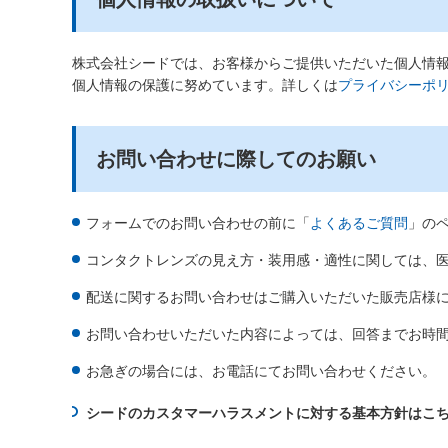
情
報
に
株式会社シードでは、お客様からご提供いただいた個人情
移
個人情報の保護に努めています。詳しくは
プライバシーポ
動
し
ま
お問い合わせに際してのお願い
す
本
文
に
フォームでのお問い合わせの前に「
よくあるご質問
」の
移
コンタクトレンズの見え方・装用感・適性に関しては、
動
し
配送に関するお問い合わせはご購入いただいた販売店様
ま
す
お問い合わせいただいた内容によっては、回答までお時
フ
お急ぎの場合には、お電話にてお問い合わせください。
ッ
タ
シードのカスタマーハラスメントに対する基本方針はこ
情
報