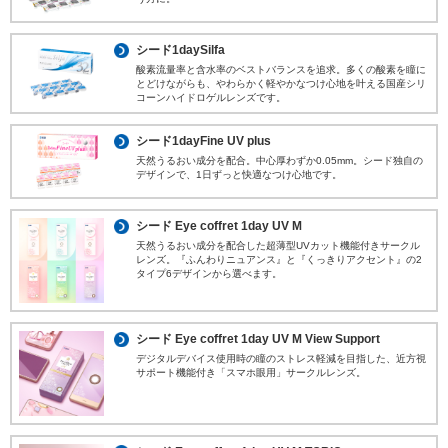
シード1daySilfa
酸素流量率と含水率のベストバランスを追求。多くの酸素を瞳に
とどけながらも、やわらかく軽やかなつけ心地を叶える国産シリ
コーンハイドロゲルレンズです。
シード1dayFine UV plus
天然うるおい成分を配合。中心厚わずか0.05mm。シード独自の
デザインで、1日ずっと快適なつけ心地です。
シード Eye coffret 1day UV M
天然うるおい成分を配合した超薄型UVカット機能付きサークル
レンズ。『ふんわりニュアンス』と『くっきりアクセント』の2
タイプ6デザインから選べます。
シード Eye coffret 1day UV M View Support
デジタルデバイス使用時の瞳のストレス軽減を目指した、近方視
サポート機能付き「スマホ眼用」サークルレンズ。