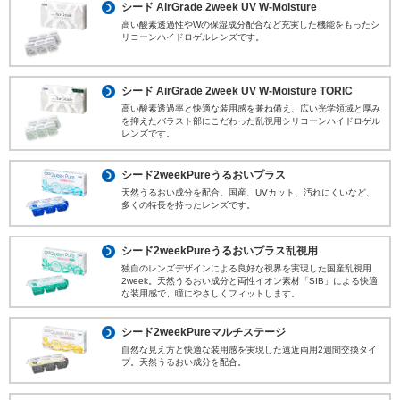
シード AirGrade 2week UV W-Moisture
高い酸素透過性やWの保湿成分配合など充実した機能をもったシ
リコーンハイドロゲルレンズです。
シード AirGrade 2week UV W-Moisture TORIC
高い酸素透過率と快適な装用感を兼ね備え、広い光学領域と厚み
を抑えたバラスト部にこだわった乱視用シリコーンハイドロゲル
レンズです。
シード2weekPureうるおいプラス
天然うるおい成分を配合。国産、UVカット、汚れにくいなど、
多くの特長を持ったレンズです。
シード2weekPureうるおいプラス乱視用
独自のレンズデザインによる良好な視界を実現した国産乱視用
2week。天然うるおい成分と両性イオン素材「SIB」による快適
な装用感で、瞳にやさしくフィットします。
シード2weekPureマルチステージ
自然な見え方と快適な装用感を実現した遠近両用2週間交換タイ
プ。天然うるおい成分を配合。