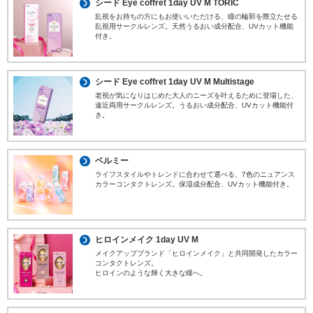
シード Eye coffret 1day UV M TORIC
乱視をお持ちの方にもお使いいただける、瞳の輪郭を際立たせる
乱視用サークルレンズ。天然うるおい成分配合、UVカット機能
付き。
シード Eye coffret 1day UV M Multistage
老視が気になりはじめた大人のニーズを叶えるために登場した、
遠近両用サークルレンズ。うるおい成分配合、UVカット機能付
き。
ベルミー
ライフスタイルやトレンドに合わせて選べる、7色のニュアンス
カラーコンタクトレンズ。保湿成分配合、UVカット機能付き。
ヒロインメイク 1day UV M
メイクアップブランド「ヒロインメイク」と共同開発したカラー
コンタクトレンズ。​
ヒロインのような輝く大きな瞳へ。