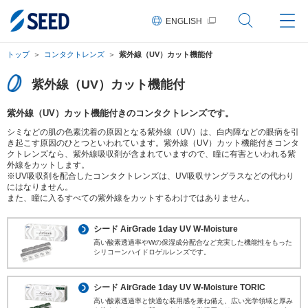
ペ
ペ
ペ
こ
ペ
ー
ー
ー
こ
ー
ENGLISH
ジ
ジ
ジ
か
ジ
の
内
の
ら
の
先
を
現
本
終
トップ
コンタクトレンズ
紫外線（UV）カット機能付
頭
移
在
文
わ
に
動
地
に
り
な
す
な
に
紫外線（UV）カット機能付
り
る
り
な
ま
た
ま
り
紫外線（UV）カット機能付きのコンタクトレンズです。
す。
め
す。
ま
の
す。
シミなどの肌の色素沈着の原因となる紫外線（UV）は、白内障などの眼病を引
リ
き起こす原因のひとつといわれています。紫外線（UV）カット機能付きコンタ
ン
クトレンズなら、紫外線吸収剤が含まれていますので、瞳に有害といわれる紫
ク
外線をカットします。
で
※UV吸収剤を配合したコンタクトレンズは、UV吸収サングラスなどの代わり
す。
にはなりません。
ヘ
また、瞳に入るすべての紫外線をカットするわけではありません。
ッ
ダ
情
シード AirGrade 1day UV W-Moisture
報
高い酸素透過率やWの保湿成分配合など充実した機能性をもった
に
シリコーンハイドロゲルレンズです。
移
動
し
シード AirGrade 1day UV W-Moisture TORIC
ま
高い酸素透過率と快適な装用感を兼ね備え、広い光学領域と厚み
す