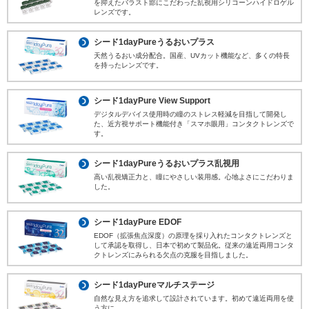
を抑えたバラスト部にこだわった乱視用シリコーンハイドロゲル
本
レンズです。
文
に
移
シード1dayPureうるおいプラス
動
天然うるおい成分配合。国産、UVカット機能など、多くの特長
し
を持ったレンズです。
ま
す
フ
シード1dayPure View Support
ッ
デジタルデバイス使用時の瞳のストレス軽減を目指して開発し
タ
た、近方視サポート機能付き「スマホ眼用」コンタクトレンズで
情
す。
報
に
移
シード1dayPureうるおいプラス乱視用
動
高い乱視矯正力と、瞳にやさしい装用感。心地よさにこだわりま
し
した。
ま
す
シード1dayPure EDOF
EDOF（拡張焦点深度）の原理を採り入れたコンタクトレンズと
して承認を取得し、日本で初めて製品化。従来の遠近両用コンタ
クトレンズにみられる欠点の克服を目指しました。
シード1dayPureマルチステージ
自然な見え方を追求して設計されています。初めて遠近両用を使
う方に。