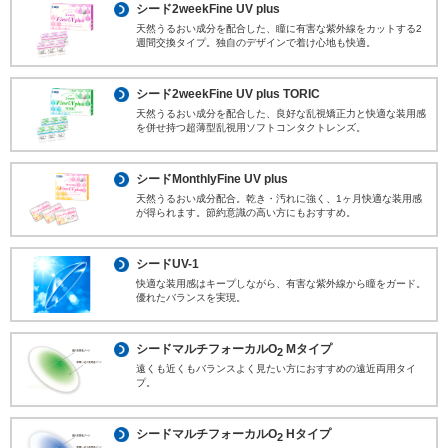
シード2weekFine UV plus
天然うるおい成分を配合した、瞳に有害な紫外線をカットする2
週間交換タイプ。独自のデザインで着け心地も快適。
シード2weekFine UV plus TORIC
天然うるおい成分を配合した、良好な乱視矯正力と快適な装用感
を併せ持つ超薄型乱視用ソフトコンタクトレンズ。
シードMonthlyFine UV plus
天然うるおい成分配合。乾き・汚れに強く、1ヶ月快適な装用感
が得られます。節約意識の高い方にもおすすめ。
シードUV-1
快適な装用感はキープしながら、有害な紫外線から瞳をガード。
優れたバランスを実現。
シードマルチフォーカルO
Mタイプ
2
遠くも近くもバランスよく見たい方におすすめの遠近両用タイ
プ。
シードマルチフォーカルO
Hタイプ
2