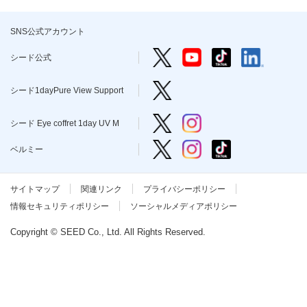
本
文
に
SNS公式アカウント
移
動
シード公式 Twitter
シード公式 YouTube
シード公式 TikTo
シード公式 l
シード公式
し
ま
す
シード1dayPure View Support
シード1dayPure View Support
フ
ッ
タ
シード Eye coffret 1day UV M T
シード Eye coffret 1day 
シード Eye coffret 1day UV M
情
報
ベルミー Twitter
ベルミー Instagram
ベルミー TikTok
に
ベルミー
移
動
し
サイトマップ
関連リンク
プライバシーポリシー
ま
す
情報セキュリティポリシー
ソーシャルメディアポリシー
Copyright © SEED Co., Ltd. All Rights Reserved.