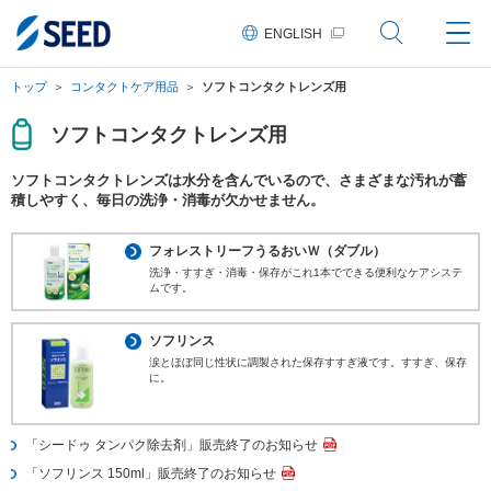
ペ
ペ
ペ
こ
ペ
ー
ー
ー
こ
ー
ENGLISH
ジ
ジ
ジ
か
ジ
の
内
の
ら
の
先
を
現
本
終
トップ
コンタクトケア用品
ソフトコンタクトレンズ用
頭
移
在
文
わ
に
動
地
に
り
な
す
な
に
ソフトコンタクトレンズ用
り
る
り
な
ま
た
ま
り
ソフトコンタクトレンズは水分を含んでいるので、さまざまな汚れが蓄
す。
め
す。
ま
積しやすく、毎日の洗浄・消毒が欠かせません。
の
す。
リ
ン
フォレストリーフうるおいＷ（ダブル）
ク
で
洗浄・すすぎ・消毒・保存がこれ1本でできる便利なケアシステ
す。
ムです。
ヘ
ッ
ソフリンス
ダ
情
涙とほぼ同じ性状に調製された保存すすぎ液です。すすぎ、保存
報
に。
に
移
動
「シードゥ タンパク除去剤」販売終了のお知らせ
し
ま
「ソフリンス 150ml」販売終了のお知らせ
す