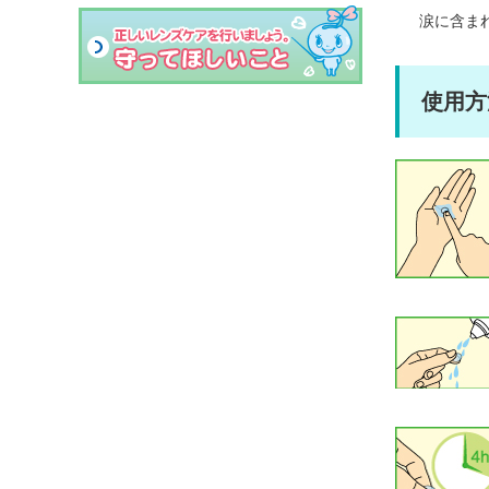
に
涙に含ま
移
動
し
使用方
ま
す