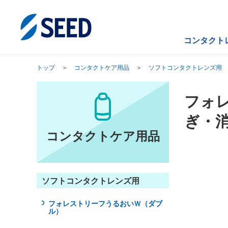
ペ
ペ
ペ
こ
ペ
ー
ー
ー
こ
ー
ジ
ジ
ジ
か
ジ
の
内
の
ら
の
コンタクト
先
を
現
本
終
頭
移
在
文
わ
トップ
コンタクトケア用品
ソフトコンタクトレンズ用
に
動
地
に
り
な
す
な
に
り
る
り
な
フォ
ま
た
ま
り
ぎ・消
す。
め
す。
ま
の
す。
コンタクトケア用品
リ
ン
ク
で
ソフトコンタクトレンズ用
す。
ヘ
フォレストリーフうるおいＷ（ダブ
ッ
ル）
ダ