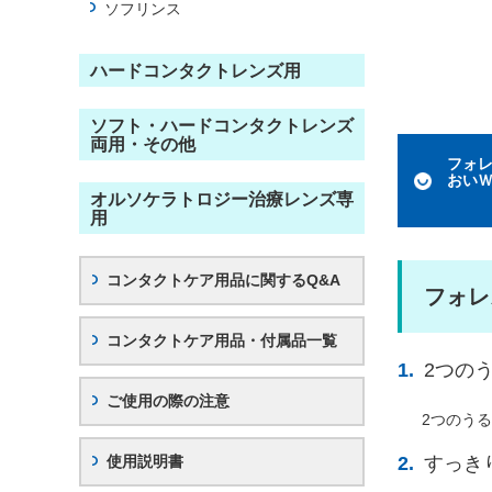
情
ソフリンス
報
に
ハードコンタクトレンズ用
移
動
し
ソフト・ハードコンタクトレンズ
両用・その他
ま
フォ
す
おい
本
オルソケラトロジー治療レンズ専
用
文
に
移
コンタクトケア用品に関するQ&A
動
フォレ
し
コンタクトケア用品・付属品一覧
ま
す
2つの
フ
ご使用の際の注意
ッ
2つのう
タ
使用説明書
すっき
情
報