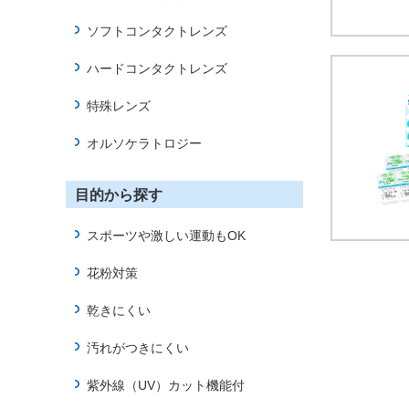
情
報
ソフトコンタクトレンズ
に
移
ハードコンタクトレンズ
動
し
特殊レンズ
ま
す
オルソケラトロジー
本
文
目的から探す
に
移
スポーツや激しい運動もOK
動
し
花粉対策
ま
す
乾きにくい
フ
ッ
汚れがつきにくい
タ
情
紫外線（UV）カット機能付
報