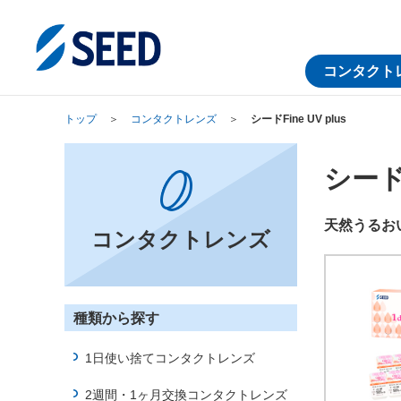
ペ
ペ
ペ
こ
ペ
ー
ー
ー
こ
ー
ジ
ジ
ジ
か
ジ
の
内
の
ら
の
コンタクト
先
を
現
本
終
頭
移
在
文
わ
トップ
コンタクトレンズ
シードFine UV plus
に
動
地
に
り
な
す
な
に
り
る
り
な
シードF
ま
た
ま
り
す。
め
す。
ま
天然うるおい
の
す。
コンタクトレンズ
リ
ン
ク
で
種類から探す
す。
ヘ
1日使い捨てコンタクトレンズ
ッ
ダ
2週間・1ヶ月交換コンタクトレンズ