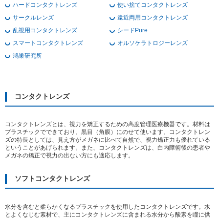
本
ハードコンタクトレンズ
使い捨てコンタクトレンズ
文
サークルレンズ
遠近両用コンタクトレンズ
に
移
乱視用コンタクトレンズ
シードPure
動
スマートコンタクトレンズ
オルソケラトロジーレンズ
し
ま
鴻巣研究所
す
フ
ッ
タ
情
コンタクトレンズ
報
に
移
動
コンタクトレンズとは、視力を矯正するための高度管理医療機器です。材料は
し
プラスチックでできており、黒目（角膜）にのせて使います。コンタクトレン
ま
ズの特長としては、見え方がメガネに比べて自然で、視力矯正力も優れている
す
ということがあげられます。また、コンタクトレンズは、白内障術後の患者や
メガネの矯正で視力の出ない方にも適応します。
ソフトコンタクトレンズ
水分を含むと柔らかくなるプラスチックを使用したコンタクトレンズです。水
とよくなじむ素材で、主にコンタクトレンズに含まれる水分から酸素を瞳に供