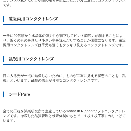
ュアンスを変えたい方や瞳の輪郭を際立たせたい方に適したコンタクトレンズ
です。
遠近両用コンタクトレンズ
一般に40代頃から水晶体の弾力性が低下してピント調節力が弱まることによ
り、近くのものを見たり小さい字を読んだりすることが困難になります。遠近
両用コンタクトレンズは手元も遠くもクッキリ見えるコンタクトレンズです。
乱視用コンタクトレンズ
目に入る光が一点に結像しないために、ものが二重に見える状態のことを「乱
視」といいます。乱視の矯正が可能なコンタクトレンズです。
シードPure
全ての工程を鴻巣研究所で生産している”Made in Nippon”ソフトコンタクトレ
ンズです。徹底した品質管理と検査体制のもとで、１枚１枚丁寧に作り上げて
います。