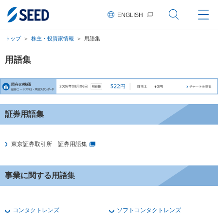
ペ
ペ
ペ
こ
ペ
ー
ー
ー
こ
ー
ENGLISH
ジ
ジ
ジ
か
ジ
の
内
の
ら
の
先
を
現
本
終
トップ
株主・投資家情報
用語集
頭
移
在
文
わ
に
動
地
に
り
な
す
な
に
用語集
り
る
り
な
ま
た
ま
り
す。
め
す。
ま
の
す。
リ
ン
ク
証券用語集
で
す。
ヘ
東京証券取引所 証券用語集
ッ
ダ
情
報
事業に関する用語集
に
移
動
し
ま
コンタクトレンズ
ソフトコンタクトレンズ
す