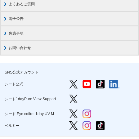
よくあるご質問
電子公告
免責事項
お問い合わせ
SNS公式アカウント
シード公式 Twitter
シード公式 YouTube
シード公式 TikTo
シード公式 l
シード公式
シード1dayPure View Support
シード1dayPure View Support
シード Eye coffret 1day UV M T
シード Eye coffret 1day 
シード Eye coffret 1day UV M
ベルミー Twitter
ベルミー Instagram
ベルミー TikTok
ベルミー