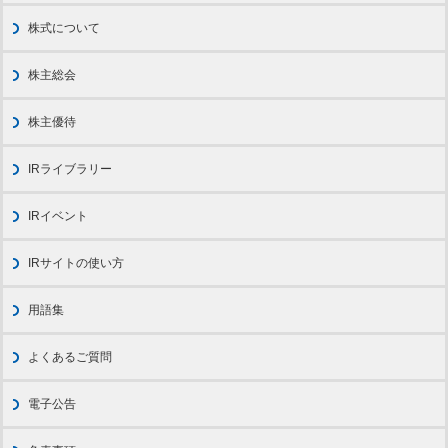
本
文
株式について
に
移
動
株主総会
し
ま
す
株主優待
フ
ッ
タ
IRライブラリー
情
報
IRイベント
に
移
動
IRサイトの使い方
し
ま
す
用語集
よくあるご質問
電子公告