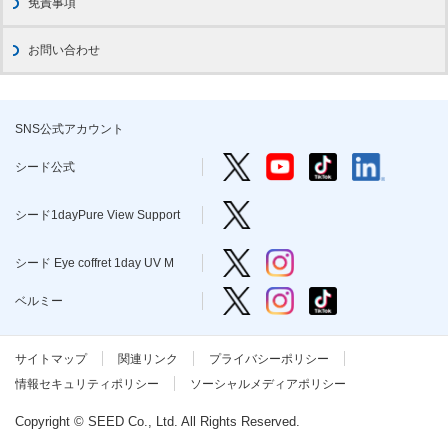
免責事項
お問い合わせ
SNS公式アカウント
シード公式 Twitter
シード公式 YouTube
シード公式 TikTo
シード公式 l
シード公式
シード1dayPure View Support
シード1dayPure View Support
シード Eye coffret 1day UV M T
シード Eye coffret 1day 
シード Eye coffret 1day UV M
ベルミー Twitter
ベルミー Instagram
ベルミー TikTok
ベルミー
サイトマップ
関連リンク
プライバシーポリシー
情報セキュリティポリシー
ソーシャルメディアポリシー
Copyright © SEED Co., Ltd. All Rights Reserved.