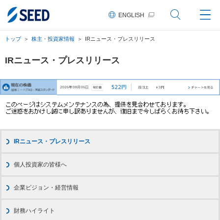
ペ
ペ
ペ
こ
ペ
ー
ー
ー
こ
ー
ENGLISH
ジ
ジ
ジ
か
ジ
の
内
の
ら
の
先
を
現
本
終
トップ
株主・投資家情報
IRニュース・プレスリリース
頭
移
在
文
わ
に
動
地
に
り
な
す
な
に
IRニュース・プレスリリース
り
る
り
な
ま
た
ま
り
す。
め
す。
ま
の
す。
リ
ン
ク
で
す。
ヘ
IRニュース・プレスリリース
ッ
ダ
情
個人投資家の皆様へ
報
に
移
企業ビジョン・経営情報
動
し
ま
財務ハイライト
す