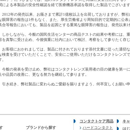
関による本製品の安全性確認を経て医療機器承認を取得した製品でございま
2012年の発売以来、お蔭さまで累計1億枚以上を出荷しておりますが、弊
な眼障害の報告は1件もなく、また、厚生労働省より周知目的で定期的に公表
具合等報告においても、製品を起因とする重篤な眼障害の報告は、発売以来1
しかしながら、今般の国民生活センターの商品テストの結果や考察には、重
容を真摯に受け止め、今後慎重に社内において検討、考察をして参りたく存
お客様におかれましては、製品に付されております添付文書に従った適切な
な検査を受けていただくことで、安全にご使用いただけるコンタクトレンズ
す。
今般の発表を受け止め、弊社はコンタクトレンズ装用者の目の健康を第一に
上や品質の改善に、更なる努力を継続して参ります。
引き続き、弊社製品に変わらぬご愛顧を賜りますよう、何卒宜しくお願い申
コンタクトケア用品
キャ
す
ブランドから探す
ハードコンタクト
はじ