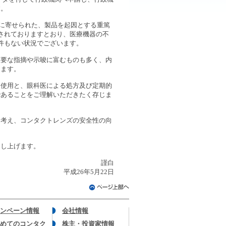
す。
社に寄せられた、製品を起因とする重篤
されておりますとおり、医療機器の不
件もない状況でございます。
要な指摘や示唆に富むものも多く、内
じます。
使用と、眼科医による処方及び定期的
であることをご理解いただきたく存じま
考え、コンタクトレンズの安全性の向
し上げます。
謹白
平成26年5月22日
ンペーン情報
会社情報
めてのコンタク
株主・投資家情報