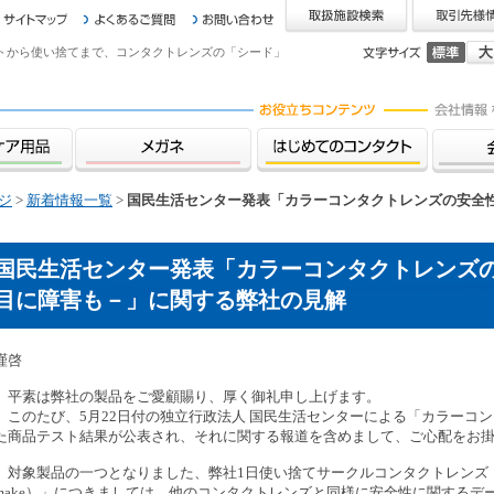
トから使い捨てまで、コンタクトレンズの「シード」
ジ
>
新着情報一覧
>
国民生活センター発表「カラーコンタクトレンズの安全
国民生活センター発表「カラーコンタクトレンズ
目に障害も－」に関する弊社の見解
謹啓
平素は弊社の製品をご愛顧賜り、厚く御礼申し上げます。
このたび、5月22日付の独立行政法人 国民生活センターによる「カラーコ
た商品テスト結果が公表され、それに関する報道を含めまして、ご心配をお
対象製品の一つとなりました、弊社1日使い捨てサークルコンタクトレンズ「シード Eye 
make）」につきましては、他のコンタクトレンズと同様に安全性に関するデ