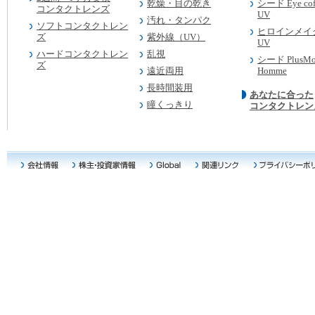
乾燥・目の乾き
シード Eye coff
コンタクトレンズ
UV
汚れ・タンパク
ソフトコンタクトレン
ヒロインメイク 
ズ
紫外線（UV）
UV
ハードコンタクトレン
乱視
シード PlusMo
ズ
遠近両用
Homme
長時間装用
あなたに合った
瞳くっきり
コンタクトレン