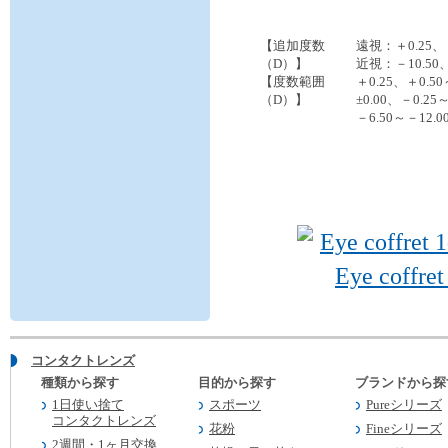
【追加度数
遠視：＋0.25、＋
（D）】
近視：－10.50、
【度数範囲
＋0.25、＋0.5
（D）】
±0.00、－0.2
－6.50～－12.
コンタクトレンズ
種類から探す
目的から探す
ブランドから探
1日使い捨て
スポーツ
Pureシリーズ
コンタクトレンズ
花粉
Fineシリーズ
2週間・1ヶ月交換