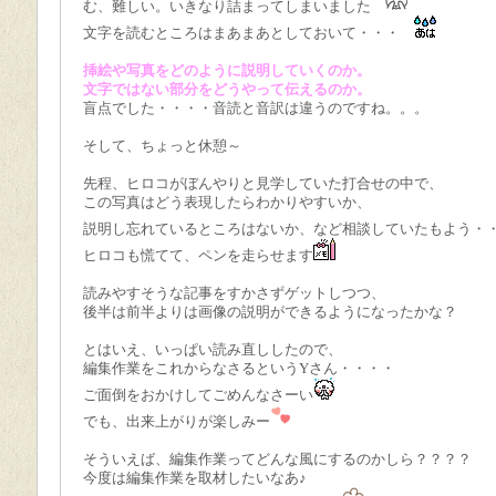
む、難しい。いきなり詰まってしまいました
文字を読むところはまあまあとしておいて・・・
挿絵や写真をどのように説明していくのか。
文字ではない部分をどうやって伝えるのか。
盲点でした・・・・音読と音訳は違うのですね。。。
そして、ちょっと休憩～
先程、ヒロコがぼんやりと見学していた打合せの中で、
この写真はどう表現したらわかりやすいか、
説明し忘れているところはないか、など相談していたもよう・
ヒロコも慌てて、ペンを走らせます
読みやすそうな記事をすかさずゲットしつつ、
後半は前半よりは画像の説明ができるようになったかな？
とはいえ、いっぱい読み直ししたので、
編集作業をこれからなさるというYさん・・・・
ご面倒をおかけしてごめんなさーい
でも、出来上がりが楽しみー
そういえば、編集作業ってどんな風にするのかしら？？？？
今度は編集作業を取材したいなあ♪