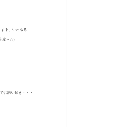
』
りする、いわゆる
今度～☆
)
とで
お誘い頂き・・・