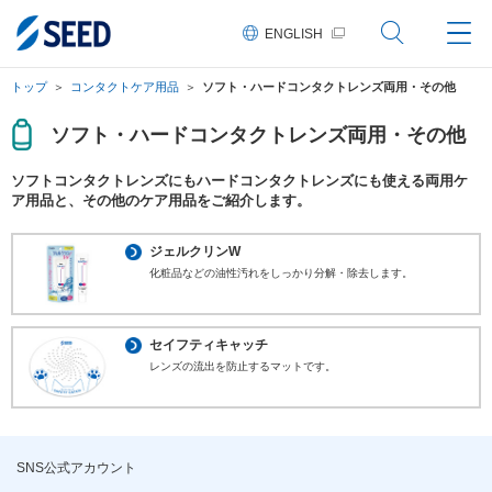
ペ
ペ
ペ
こ
ペ
ー
ー
ー
こ
ー
ENGLISH
ジ
ジ
ジ
か
ジ
の
内
の
ら
の
先
を
現
本
終
トップ
コンタクトケア用品
ソフト・ハードコンタクトレンズ両用・その他
頭
移
在
文
わ
に
動
地
に
り
な
す
な
に
ソフト・ハードコンタクトレンズ両用・その他
り
る
り
な
ま
た
ま
り
ソフトコンタクトレンズにもハードコンタクトレンズにも使える両用ケ
す。
め
す。
ま
ア用品と、その他のケア用品をご紹介します。
の
す。
リ
ン
ジェルクリンW
ク
で
化粧品などの油性汚れをしっかり分解・除去します。
す。
ヘ
ッ
ダ
セイフティキャッチ
情
レンズの流出を防止するマットです。
報
に
移
動
し
ま
SNS公式アカウント
す