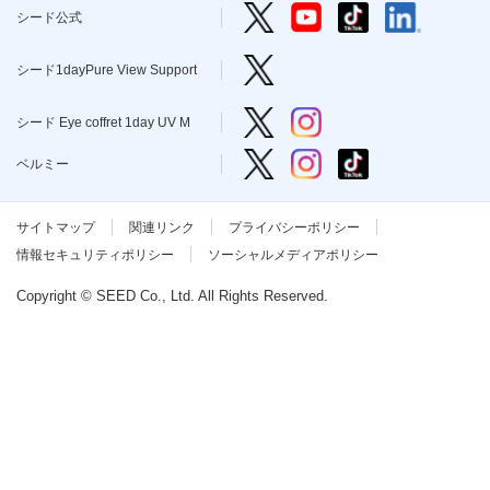
本
シード公式 Twitter
シード公式 YouTube
シード公式 TikTo
シード公式 l
シード公式
文
に
移
シード1dayPure View Support
シード1dayPure View Support
動
し
ま
シード Eye coffret 1day UV M T
シード Eye coffret 1day 
シード Eye coffret 1day UV M
す
フ
ベルミー Twitter
ベルミー Instagram
ベルミー TikTok
ベルミー
ッ
タ
情
報
サイトマップ
関連リンク
プライバシーポリシー
に
移
情報セキュリティポリシー
ソーシャルメディアポリシー
動
し
Copyright © SEED Co., Ltd. All Rights Reserved.
ま
す