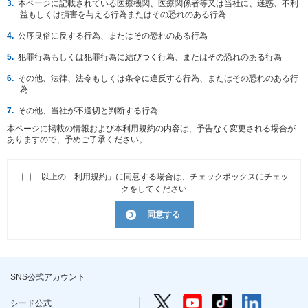
本ページに記載されている医療機関、医療関係者等又は当社に、迷惑、不利
本
益もしくは損害を与える行為またはその恐れのある行為
文
に
公序良俗に反する行為、またはその恐れのある行為
移
動
犯罪行為もしくは犯罪行為に結びつく行為、またはその恐れのある行為
し
ま
その他、法律、法令もしくは条令に違反する行為、またはその恐れのある行
す
為
フ
ッ
その他、当社が不適切と判断する行為
タ
情
本ページに掲載の情報および本利用規約の内容は、予告なく変更される場合が
報
ありますので、予めご了承ください。
に
移
動
以上の「利用規約」に同意する場合は、チェックボックスにチェッ
し
クをしてください
ま
す
同意する
SNS公式アカウント
シード公式 Twitter
シード公式 YouTube
シード公式 TikTo
シード公式 l
シード公式