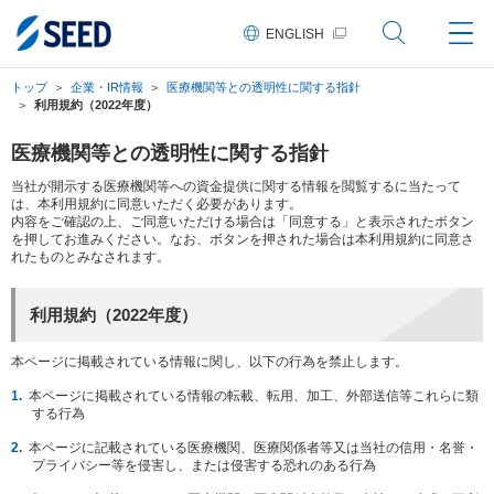
ペ
ペ
ペ
こ
ペ
ー
ー
ー
こ
ー
ENGLISH
ジ
ジ
ジ
か
ジ
の
内
の
ら
の
先
を
現
本
終
トップ
企業・IR情報
医療機関等との透明性に関する指針
頭
移
在
文
わ
利用規約（2022年度）
に
動
地
に
り
な
す
な
に
り
る
り
な
医療機関等との透明性に関する指針
ま
た
ま
り
す。
め
す。
ま
当社が開示する医療機関等への資金提供に関する情報を閲覧するに当たって
の
す。
は、本利用規約に同意いただく必要があります。
リ
内容をご確認の上、ご同意いただける場合は「同意する」と表示されたボタン
ン
を押してお進みください。なお、ボタンを押された場合は本利用規約に同意さ
ク
れたものとみなされます。
で
す。
ヘ
利用規約（2022年度）
ッ
ダ
情
本ページに掲載されている情報に関し、以下の行為を禁止します。
報
本ページに掲載されている情報の転載、転用、加工、外部送信等これらに類
に
する行為
移
動
本ページに記載されている医療機関、医療関係者等又は当社の信用・名誉・
し
プライバシー等を侵害し、または侵害する恐れのある行為
ま
す