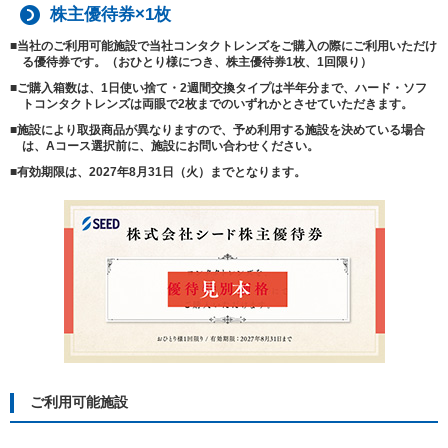
本
株主優待券×1枚
文
に
当社のご利用可能施設で当社コンタクトレンズをご購入の際にご利用いただけ
移
る優待券です。（おひとり様につき、株主優待券1枚、1回限り）
動
ご購入箱数は、1日使い捨て・2週間交換タイプは半年分まで、ハード・ソフ
し
トコンタクトレンズは両眼で2枚までのいずれかとさせていただきます。
ま
す
施設により取扱商品が異なりますので、予め利用する施設を決めている場合
フ
は、Aコース選択前に、施設にお問い合わせください。
ッ
タ
有効期限は、2027年8月31日（火）までとなります。
情
報
に
移
動
し
ま
す
ご利用可能施設