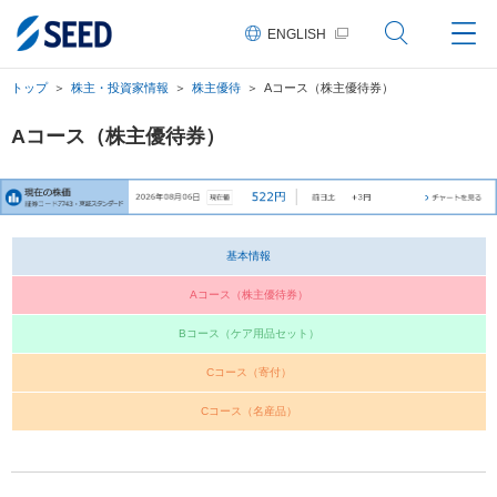
ペ
ペ
ペ
こ
ペ
ー
ー
ー
こ
ー
ENGLISH
ジ
ジ
ジ
か
ジ
の
内
の
ら
の
先
を
現
本
終
トップ
株主・投資家情報
株主優待
Aコース（株主優待券）
頭
移
在
文
わ
に
動
地
に
り
な
す
な
に
Aコース（株主優待券）
り
る
り
な
ま
た
ま
り
す。
め
す。
ま
の
す。
リ
ン
基本情報
ク
で
す。
Aコース（株主優待券）
ヘ
ッ
Bコース（ケア用品セット）
ダ
情
Cコース（寄付）
報
に
Cコース（名産品）
移
動
し
ま
す