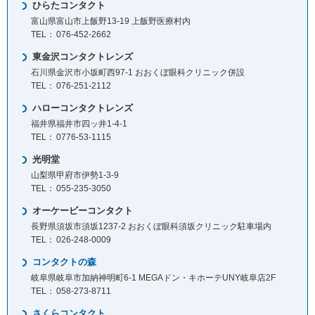
ひらたコンタクト
富山県富山市上飯野13-19 上飯野医療村内
076-452-2662
東金沢コンタクトレンズ
石川県金沢市小坂町西97-1 おおくぼ眼科クリニック併設
076-251-2112
ハローコンタクトレンズ
福井県福井市四ッ井1-4-1
0776-53-1115
光明堂
山梨県甲府市伊勢1-3-9
055-235-3050
オーケービーコンタクト
長野県須坂市須坂1237-2 おおくぼ眼科須坂クリニック駐車場内
026-248-0009
コンタクトの森
岐阜県岐阜市加納神明町6-1 MEGAドン・キホーテUNY岐阜店2F
058-273-8711
さくらコンタクト